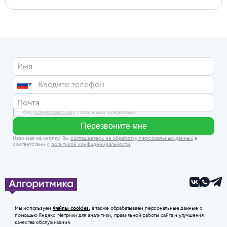
🇷🇺
Хочу
получать рассылку
с полезными материалами
Перезвоните мне
Нажимая на кнопку, Вы
соглашаетесь на обработку персональных данных
в
соответствии с
политикой конфиденциальности
+7 495 108-05-36
Политика
Мы используем
Файлы cookies
, а также обрабатываем персональные данные с
конфиденциальности
помощью Яндекс Метрики для аналитики, правильной работы сайта и улучшения
Договор оферты
качества обслуживания.
© 2017–2026 Алгоритмика
Сведения об образовательной