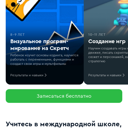
8–9 ЛЕТ
10–11 ЛЕТ
Визуальное програм­
Создание игр
мирование на Скретч
Научим создавать игры 
движке, писать скрипты
Ребенок изучит основы кодинга, научится
сюжет и персонажей, в
работать с переменными, функциями и
стратегию
создаст свои игры и мультфильмы
Результаты и навыки
Результаты и навыки
Учитесь в международной школе,